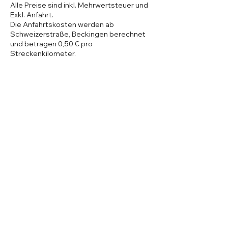
Alle Preise sind inkl. Mehrwertsteuer und
Exkl. Anfahrt.
Die Anfahrtskosten werden ab
Schweizerstraße, Beckingen berechnet
und betragen 0,50 € pro
Streckenkilometer.
Diese werden zu dem Massagepreis zzgl.
vor Ort bezahlt.
Tel.:
+4915732502643
​Mail:
natalie@kratftquelle-der-sinne.de