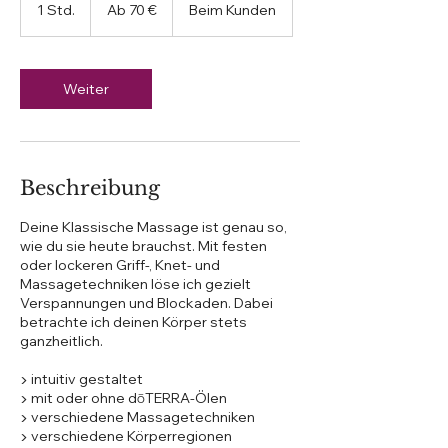
70
1 Std.
1
Ab 70 €
Beim Kunden
Euro
S
t
d
Weiter
Beschreibung
Deine Klassische Massage ist genau so,
wie du sie heute brauchst. Mit festen
oder lockeren Griff-, Knet- und
Massagetechniken löse ich gezielt
Verspannungen und Blockaden. Dabei
betrachte ich deinen Körper stets
ganzheitlich.
▶ intuitiv gestaltet
▶ mit oder ohne dōTERRA-Ölen
▶ verschiedene Massagetechniken
▶ verschiedene Körperregionen